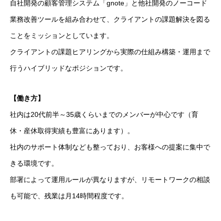
自社開発の顧客管理システム「gnote」と他社開発のノーコード
業務改善ツールを組み合わせて、クライアントの課題解決を図る
ことをミッションとしています。
クライアントの課題ヒアリングから実際の仕組み構築・運用まで
行うハイブリッドなポジションです。
【働き方】
採用トップ
社内は20代前半～35歳くらいまでのメンバーが中心です（育
休・産休取得実績も豊富にあります）。
新卒採用
社内のサポート体制なども整っており、お客様への提案に集中で
キャリア採用
きる環境です。
部署によって運用ルールが異なりますが、リモートワークの相談
企業情報
も可能で、残業は月14時間程度です。
おすすめコンテンツ