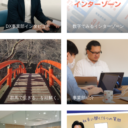
DX事業部インタビュー
数字でみるインターゾーン
採用トップ
新卒採用
「群馬で生きる」を紐解く。
事業部紹介
キャリア採用
企業情報