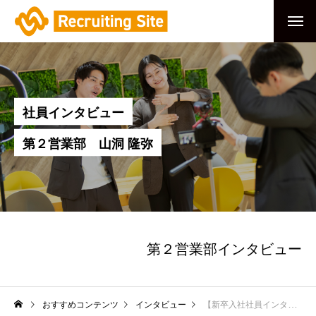
社
員
イ
ン
タ
ビ
ュ
ー
第
２
営
業
部
山
洞
隆
弥
【新卒入社社員イ
ンタビュー】第２
第２営業部インタビュー
営業部 山洞隆弥
おすすめコンテンツ
インタビュー
【新卒入社社員インタビュー】第２営業部 山洞隆弥