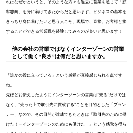
れはなぜかというと、そのような方々も過去に営業を通じて「顧
客志向」を身に着けてきたからだと思います。ビジネスの基本を
きっちり身に着けたいと思う人こそ、現場で、直接、お客様と接
することができる営業職を経験してみるのが良いと思います！
採用トップ
他の会社の営業ではなくインターゾーンの営業
として働く“良さ”は何だと思いますか。
新卒採用
キャリア採用
「誰かの役に立っている」という感覚が直接感じられる点です
ね。
企業情報
先ほどお伝えしたようにインターゾーンの営業は“売る”だけでは
おすすめコンテンツ
なく、“売った上で取引先に貢献する”ことを目的とした「プラン
ナー」なので、その目的が達成できたときは「取引先のために働
求人情報
けた！＝インターゾーンのためにも働けた！」という感覚を得ら
BLOG