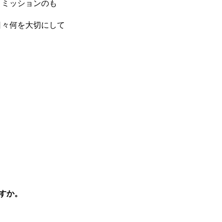
うミッションのも
日々何を大切にして
すか。