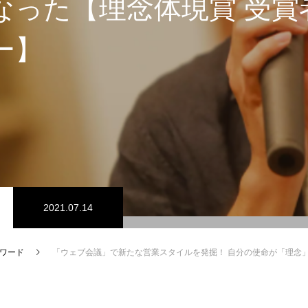
なった【理念体現賞 受賞
ー】
2021.07.14
ワード
「ウェブ会議」で新たな営業スタイルを発掘！ 自分の使命が「理念」とぴったり重なった【理