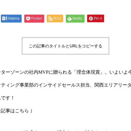
Hatena
Pocket
RSS
feedly
Pin it
この記事のタイトルとURLをコピーする
ターゾーンの社内MVPに贈られる「理念体現賞」。いよいよ
ケティング事業部のインサイドセールス担当、関西エリアリー
んです！
去記事は
こちら
）