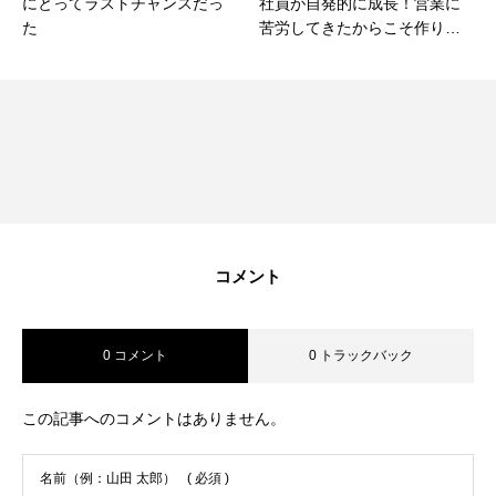
にとってラストチャンスだっ
社員が自発的に成長！営業に
た
苦労してきたからこそ作り上
げられた、新しい新人研修の
内容とは？
コメント
0 コメント
0 トラックバック
この記事へのコメントはありません。
名前（例：山田 太郎）
( 必須 )