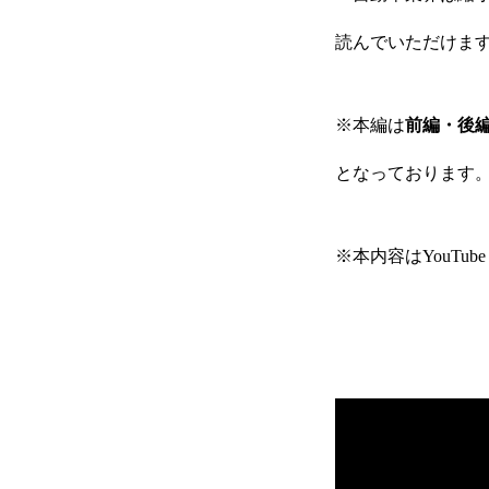
読んでいただけますと
※本編は
前編・後
となっております
※本内容はYouT