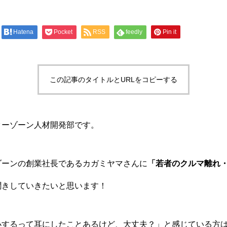
Hatena
Pocket
RSS
feedly
Pin it
この記事のタイトルとURLをコピーする
ターゾーン人材開発部です。
ゾーンの創業社長であるカガミヤマさんに
「若者のクルマ離れ
聞きしていきたいと思います！
小するって耳にしたことあるけど、大丈夫？」と感じている方