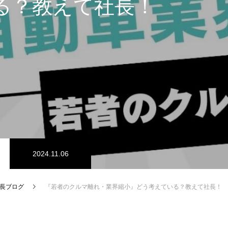
る？教えて社長！
2024.11.06
長ブログ
『若者のクルマ離れ・業界縮小』どう考えている？教えて社長！