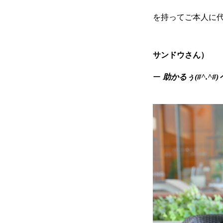
を持ってご本人に
サンドウさん）
ー
助かるぅ(#^.^#