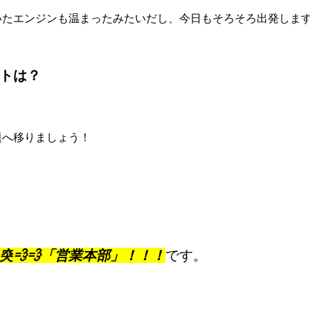
いたエンジンも温まったみたいだし、今日もそろそろ出発し
ストは？
題へ移りましょう！
。
突
💨💨
「営業本部」！！！
です。