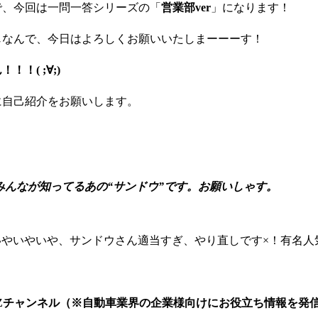
で、今回は一問一答シリーズの「
営業部ver
」になります！
じなんで、今日はよろしくお願いいたしまーーーす！
！( ;∀;)
に自己紹介をお願いします。
みんなが知ってるあの“サンドウ”です。お願いしゃす。
!いやいやいや、サンドウさん適当すぎ、やり直しです×！有名
IZチャンネル
（※自動車業界の企業様向けにお役立ち情報を発信する