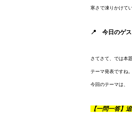
寒さで凍りかけて
📍 今日のゲ
採用トップ
さてさて、では本
テーマ発表ですね
新卒採用
今回のテーマは、
キャリア採用
【一問一答】追