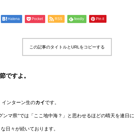
Hatena
Pocket
RSS
feedly
Pin it
この記事のタイトルとURLをコピーする
季節ですよ。
！！インターン生の
カイ
です。
グンマ県”では「ここ地中海？」と思わせるほどの晴天を連日
うな日々が続いております。