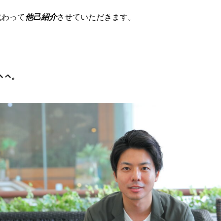
代わって
他己紹介
させていただきます。
)ㇸㇸ。