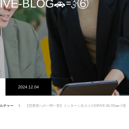
VE-BLOG🚗💨⑥
2024.12.04
ルチャー
【営業部への一問一答】インターン生カイのDRIVE-BLOG🚗💨⑥