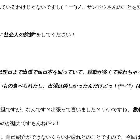
見ているわけじゃないですし( ｀ー´)ノ、サンドウさんのことを
！
い
“社会人の挨拶”
をしてください！
は昨日まで出張で西日本を回っていて、移動が多くて疲れちゃっ
いもの食べられたし、出張は楽しかったんだけどっ！(*^-^*)（
謎ですが、なんです？出張って言いました？ いいですね、
営
る
のが魅力ですもんね(^^♪！
た。自己紹介ができないくらいお疲れとのことですので、今回