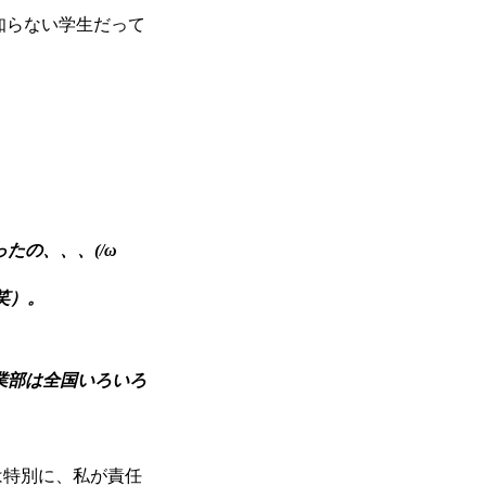
知らない学生だって
たの、、、(/ω
笑）。
業部は全国いろいろ
は特別に、私が責任