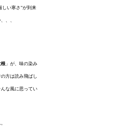
厳しい寒さ”が到来
か、、、
大根
」が、味の染み
者の方は読み飛ばし
そんな風に思ってい
ん。