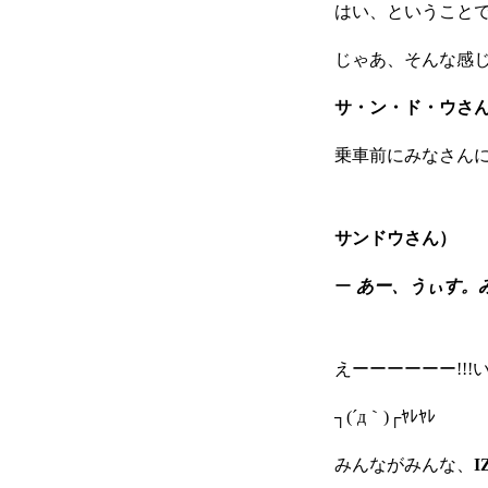
はい、ということ
企業情報
じゃあ、そんな感
サ・ン・ド・ウさん！！
おすすめコンテンツ
乗車前にみなさん
求人情報
サンドウさん）
ー
あー、うぃす。
BLOG
えーーーーーー!!
┐(´д｀)┌ﾔﾚﾔﾚ
みんながみんな、