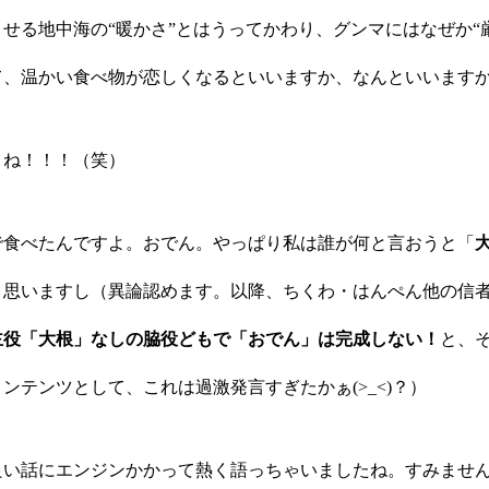
せる地中海の“暖かさ”とはうってかわり、グンマにはなぜか“
て、温かい食べ物が恋しくなるといいますか、なんといいます
よね！！！（笑）
で食べたんですよ。おでん。やっぱり私は誰が何と言おうと「
と思いますし（異論認めます。以降、ちくわ・はんぺん他の信
主役「大根」なしの脇役どもで「おでん」は完成しない！
と、
ンテンツとして、これは過激発言すぎたかぁ(>_<)？）
良い話にエンジンかかって熱く語っちゃいましたね。すみませ