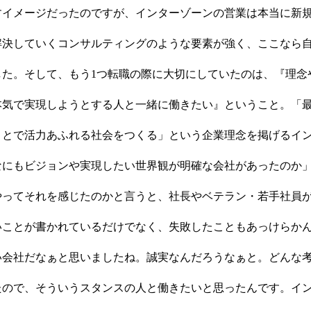
イメージだったのですが、インターゾーンの営業は本当に新規
解決していくコンサルティングのような要素が強く、ここなら
した。そして、もう1つ転職の際に大切にしていたのは、『理念
本気で実現しようとする人と一緒に働きたい』ということ。「
ことで活力あふれる社会をつくる」という企業理念を掲げるイ
なにもビジョンや実現したい世界観が明確な会社があったのか
やってそれを感じたのかと言うと、社長やベテラン・若手社員
いことが書かれているだけでなく、失敗したこともあっけらか
い会社だなぁと思いましたね。誠実なんだろうなぁと。どんな
たので、そういうスタンスの人と働きたいと思ったんです。イ