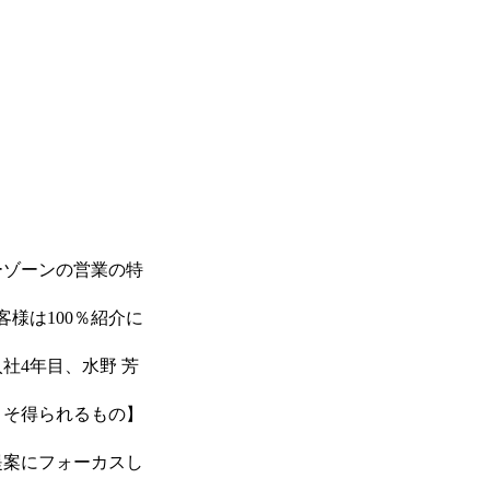
ーゾーンの営業の特
様は100％紹介に
社4年目、水野 芳
こそ得られるもの】
提案にフォーカスし