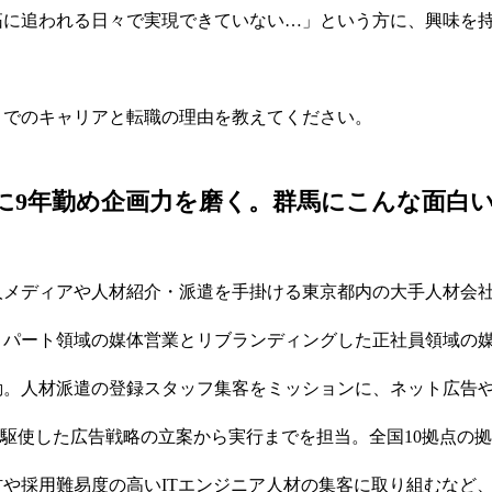
拓に追われる日々で実現できていない…」という方に、興味を
。
までのキャリアと転職の理由を教えてください。
に9年勤め企画力を磨く。群馬にこんな面白
人メディアや人材紹介・派遣を手掛ける東京都内の大手人材会社
・パート領域の媒体営業とリブランディングした正社員領域の
動。人材派遣の登録スタッフ集客をミッションに、ネット広告
を駆使した広告戦略の立案から実行までを担当。全国10拠点の
や採用難易度の高いITエンジニア人材の集客に取り組むなど