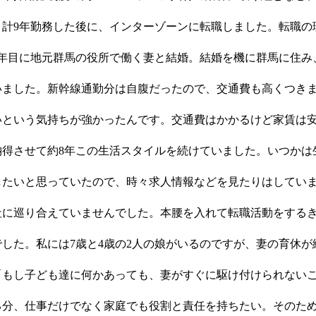
。計9年勤務した後に、インターゾーンに転職しました。転職の
年目に地元群馬の役所で働く妻と結婚。結婚を機に群馬に住み
いました。新幹線通勤分は自腹だったので、交通費も高くつき
いという気持ちが強かったんです。交通費はかかるけど家賃は
納得させて約8年この生活スタイルを続けていました。いつかは
したいと思っていたので、時々求人情報などを見たりはしてい
社に巡り合えていませんでした。本腰を入れて転職活動をする
した。私には7歳と4歳の2人の娘がいるのですが、妻の育休が
「もし子ども達に何かあっても、妻がすぐに駆け付けられない
る分、仕事だけでなく家庭でも役割と責任を持ちたい。そのた