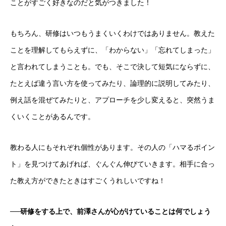
ことがすごく好きなのだと気がつきました！
もちろん、研修はいつもうまくいくわけではありません。教えた
ことを理解してもらえずに、「わからない」「忘れてしまった」
採用トップ
と言われてしまうことも。でも、そこで決して短気にならずに、
新卒採用
たとえば違う言い方を使ってみたり、論理的に説明してみたり、
例え話を混ぜてみたりと、アプローチを少し変えると、突然うま
キャリア採用
くいくことがあるんです。
企業情報
教わる人にもそれぞれ個性があります。その人の「ハマるポイン
おすすめコンテンツ
ト」を見つけてあげれば、ぐんぐん伸びていきます。相手に合っ
求人情報
た教え方ができたときはすごくうれしいですね！
BLOG
──
研修をする上で、前澤さんが心がけていることは何でしょう