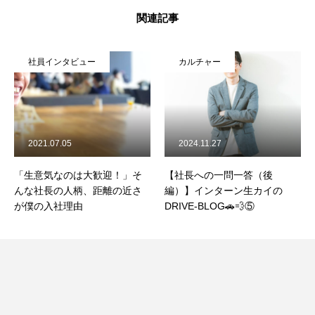
関連記事
社員インタビュー
カルチャー
2021.07.05
2024.11.27
「生意気なのは大歓迎！」そ
【社長への一問一答（後
んな社長の人柄、距離の近さ
編）】インターン生カイの
が僕の入社理由
DRIVE-BLOG🚗💨⑤