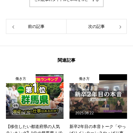
前の記事
次の記事
関連記事
働き方
働き方
2025.08.20
2025.08.22
【移住したい都道府県の人気
新卒2年目の本音トーク「やっ
ランキング】1位の群馬県！で
ぱりインターン？やっぱり東