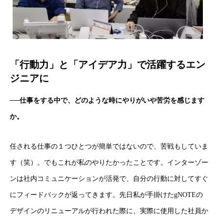
「行動力」と「アイデア力」で活躍するエン
ジニアに
採用トップ
──仕事をする中で、どのような時にやりがいや苦労を感じます
か。
新卒採用
キャリア採用
任される仕事の１つひとつが簡単ではないので、苦戦もしていま
す（笑）。でもこれが私のやりたかったことです。インターゾー
企業情報
ンは社内コミュニケーションが活発で、自分の行動に対してすぐ
おすすめコンテンツ
にフィードバックが返ってきます。先日私が手掛けたgNOTEの
デザインのリニューアルが行われた際に、実際に使用した社員か
求人情報