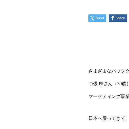
Tweet
Share
さまざまなバック
つ張 琳さん（39
マーケティング事
日本へ戻ってきて