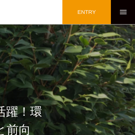
ENTRY
活躍！環
と前向