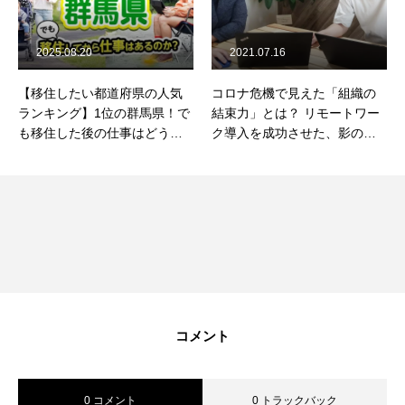
2025.08.20
2021.07.16
【移住したい都道府県の人気
コロナ危機で見えた「組織の
ランキング】1位の群馬県！で
結束力」とは？ リモートワー
も移住した後の仕事はどうす
ク導入を成功させた、影の立
る？
役者が語る！【理念体現賞 受
賞者インタビュー】
コメント
0 コメント
0 トラックバック