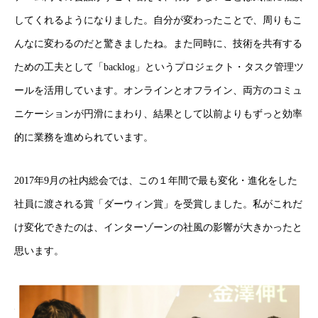
してくれるようになりました。自分が変わったことで、周りもこ
採用トップ
んなに変わるのだと驚きましたね。また同時に、技術を共有する
新卒採用
ための工夫として「backlog」というプロジェクト・タスク管理ツ
ールを活用しています。オンラインとオフライン、両方のコミュ
キャリア採用
ニケーションが円滑にまわり、結果として以前よりもずっと効率
企業情報
的に業務を進められています。
おすすめコンテンツ
2017年9月の社内総会では、この１年間で最も変化・進化をした
求人情報
社員に渡される賞「ダーウィン賞」を受賞しました。私がこれだ
け変化できたのは、インターゾーンの社風の影響が大きかったと
BLOG
思います。