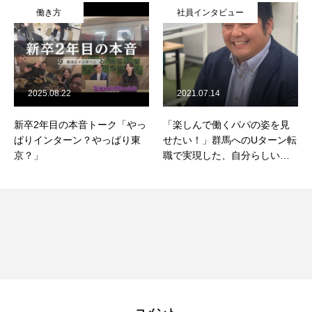
働き方
社員インタビュー
2025.08.22
2021.07.14
新卒2年目の本音トーク「やっ
「楽しんで働くパパの姿を見
ぱりインターン？やっぱり東
せたい！」群馬へのUターン転
京？」
職で実現した、自分らしい働
き方