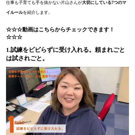
仕事も子育ても手を抜かない片山さんが
大切にしている7つのマ
イルール
を紹介します。
☆☆☆動画は
こちら
からチェックできます！
☆☆☆
1.試練をビビらずに受け入れる。頼まれごと
は試されごと。