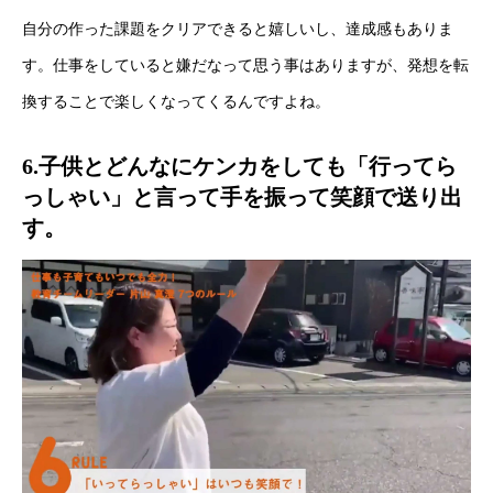
自分の作った課題をクリアできると嬉しいし、達成感もありま
採用トップ
す。仕事をしていると嫌だなって思う事はありますが、発想を転
新卒採用
換することで楽しくなってくるんですよね。
キャリア採用
6.子供とどんなにケンカをしても「行ってら
っしゃい」と言って手を振って笑顔で送り出
企業情報
す。
おすすめコンテンツ
求人情報
BLOG