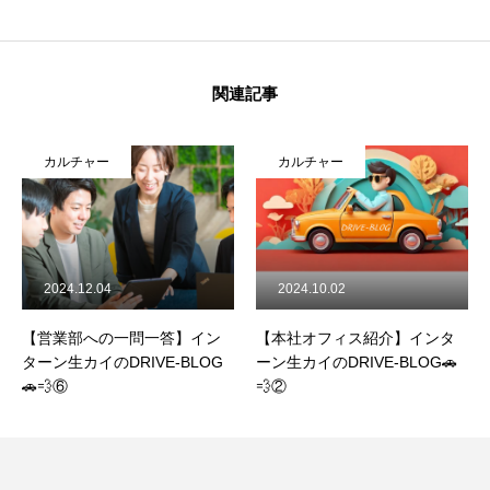
関連記事
カルチャー
カルチャー
2024.12.04
2024.10.02
【営業部への一問一答】イン
【本社オフィス紹介】インタ
ターン生カイのDRIVE-BLOG
ーン生カイのDRIVE-BLOG🚗
🚗💨⑥
💨②