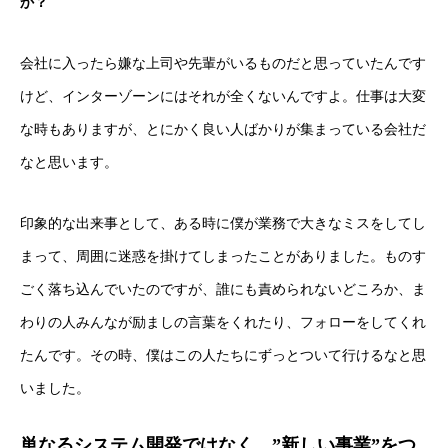
か？
新卒採用
キャリア採用
会社に入ったら嫌な上司や先輩がいるものだと思っていたんです
けど、インターゾーンにはそれが全くないんですよ。仕事は大変
企業情報
な時もありますが、とにかく良い人ばかりが集まっている会社だ
おすすめコンテンツ
なと思います。
求人情報
印象的な出来事として、ある時に僕が業務で大きなミスをしてし
まって、周囲に迷惑を掛けてしまったことがありました。ものす
BLOG
ごく落ち込んでいたのですが、誰にも責められないどころか、ま
わりの人みんなが励ましの言葉をくれたり、フォローをしてくれ
たんです。その時、僕はこの人たちにずっとついて行けるなと思
いました。
単なるシステム開発ではなく、”新しい事業”をつ