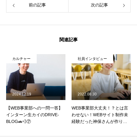
前の記事
次の記事
関連記事
カルチャー
社員インタビュー
2024.12.19
2022.08.30
【WEB事業部への一問一答】
WEB事業部大丈夫！？とは言
インターン生カイのDRIVE-
わせない！WEBサイト制作未
BLOG🚗💨⑦
経験だった神保さんが作り上
げた新しいWEBディレクショ
ンの進め方とは？