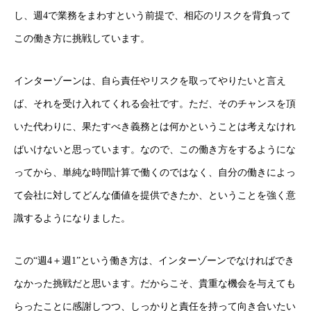
し、週4で業務をまわすという前提で、相応のリスクを背負って
この働き方に挑戦しています。
インターゾーンは、自ら責任やリスクを取ってやりたいと言え
ば、それを受け入れてくれる会社です。ただ、そのチャンスを頂
いた代わりに、果たすべき義務とは何かということは考えなけれ
ばいけないと思っています。なので、この働き方をするようにな
ってから、単純な時間計算で働くのではなく、自分の働きによっ
て会社に対してどんな価値を提供できたか、ということを強く意
識するようになりました。
この“週4＋週1”という働き方は、インターゾーンでなければでき
採用トップ
なかった挑戦だと思います。だからこそ、貴重な機会を与えても
新卒採用
らったことに感謝しつつ、しっかりと責任を持って向き合いたい