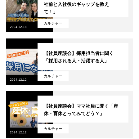
社前と入社後のギャップを教え
て！」
カルチャー
2024.12.18
採用トップ
【社員座談会】採用担当者に聞く
「採用される人・活躍する人」
新卒採用
カルチャー
2024.12.12
キャリア採用
企業情報
【社員座談会】ママ社員に聞く「産
おすすめコンテンツ
休・育休とってみてどう？」
求人情報
カルチャー
2024.12.12