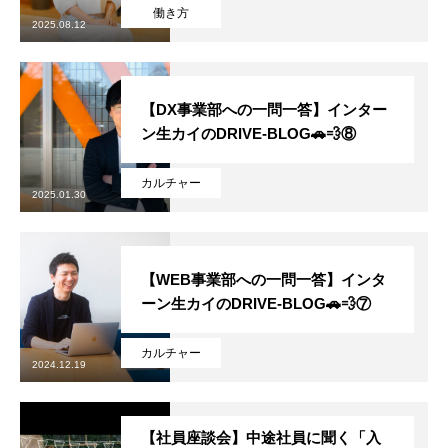
働き方
2025.08.12
【DX事業部への一問一答】インター
ン生カイのDRIVE-BLOG🚗💨⑧
カルチャー
2025.01.30
【WEB事業部への一問一答】インタ
ーン生カイのDRIVE-BLOG🚗💨⑦
カルチャー
2024.12.19
【社員座談会】中途社員に聞く「入