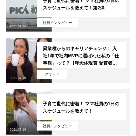
子育て世代に密着！ ママ社員の1日の
スケジュールを教えて！第2弾
社員インタビュー
2021.07.16
異業種からのキャリアチェンジ！ 入
採用トップ
社1年で社内MVPに選ばれた私の「仕
事観」って？【理念体現賞 受賞者イ
新卒採用
ンタビュー】
アワード
2021.07.16
キャリア採用
企業情報
子育て世代に密着！ ママ社員の1日の
おすすめコンテンツ
スケジュールを教えて！
求人情報
社員インタビュー
2021.07.16