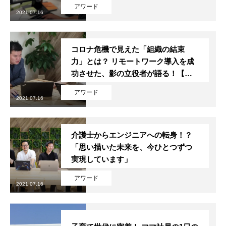
アワード
2021.07.16
コロナ危機で見えた「組織の結束
力」とは？ リモートワーク導入を成
功させた、影の立役者が語る！【理
念体現賞 受賞者インタビュー】
アワード
2021.07.16
介護士からエンジニアへの転身！？
「思い描いた未来を、今ひとつずつ
実現しています」
アワード
2021.07.16