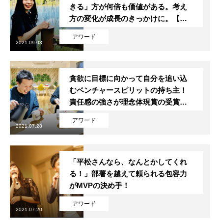
きる」方が何倍も価値がある。考え
方の変化が成長のきっかけに。【理
念体現賞 受賞者インタビュー】
アワード
2021.09.03
貪欲に目標に向かって自分を追い込
採用トップ
むベンチャースピリットの持ち主！
責任感の強さが理念体現賞の受賞に
新卒採用
つながった
アワード
2021.07.28
キャリア採用
企業情報
「平松さんなら、なんとかしてくれ
る！」部署を越えて頼られる包容力
おすすめコンテンツ
がMVPの決め手！
求人情報
アワード
2021.07.20